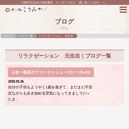
川崎市元住吉の神経整体・マッサージなら「癒し処こうみや」へ。
ブログ
Blog
ホーム
ブログ一覧
リラクゼーション 元住吉
リラクゼーション 元住吉｜ブログ一覧
人生一発目のファーストシューズ(^^♪(№43)
2020.03.26
自分の子供もようやく1歳を過ぎて、まだまだ不安
定ながらも歩き始める空気になってきまして(^^♪
たま…