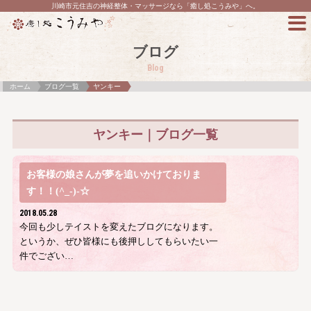
川崎市元住吉の神経整体・マッサージなら「癒し処こうみや」へ。
ブログ
Blog
ホーム
ブログ一覧
ヤンキー
ヤンキー｜ブログ一覧
お客様の娘さんが夢を追いかけておりま
す！！(^_-)-☆
2018.05.28
今回も少しテイストを変えたブログになります。
というか、ぜひ皆様にも後押ししてもらいたい一
件でござい…