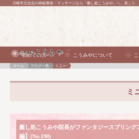
川崎市元住吉の神経整体・マッサージなら「癒し処こうみや」へ。
肩こり、
初めての方へ
こうみやについて
こ
ホーム
ブログ一覧
ミニー
ミ
癒し処こうみや院長がファンタジースプリング
編】(No.190)