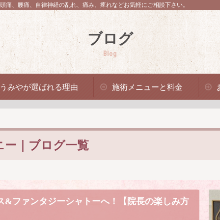
頭痛、腰痛、自律神経の乱れ、痛み、痺れなどお気軽にご相談下さい。
ブログ
Blog
うみやが選ばれる理由
施術メニューと料金
ニー｜ブログ一覧
ス&ファンタジーシャトーへ！【院長の楽しみ方