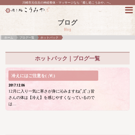
川崎市元住吉の神経整体・マッサージなら「癒し処こうみや」へ。
ブログ
Blog
ホーム
ブログ一覧
ホットパック
ホットパック｜ブログ一覧
冷えにはご注意を( ;∀;)
2017.12.06
12月に入り一気に寒さが身に沁みますね(ﾟДﾟ;) 皆
さんの体は【冷え】を感じやすくなっているので
は…