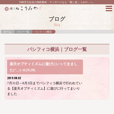
川崎市元住吉の神経整体・マッサージなら「癒し処こうみや」へ。
ブログ
Blog
ホーム
ブログ一覧
パシフィコ横浜
パシフィコ横浜｜ブログ一覧
楽天オプティミズムに遊びにいってきまし
た(^_-)-☆(№20)
2019.08.02
7月31日～8月3日までパシフィコ横浜で行われてい
る【楽天オプティミズム】に遊びに行ってまいり
ました…