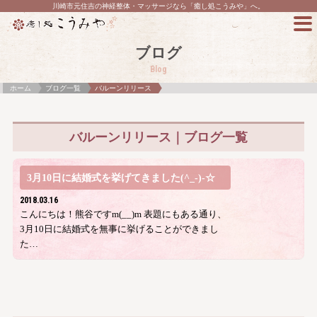
川崎市元住吉の神経整体・マッサージなら「癒し処こうみや」へ。
ブログ
Blog
ホーム
ブログ一覧
バルーンリリース
バルーンリリース｜ブログ一覧
3月10日に結婚式を挙げてきました(^_-)-☆
2018.03.16
こんにちは！熊谷ですm(__)m 表題にもある通り、
3月10日に結婚式を無事に挙げることができまし
た…