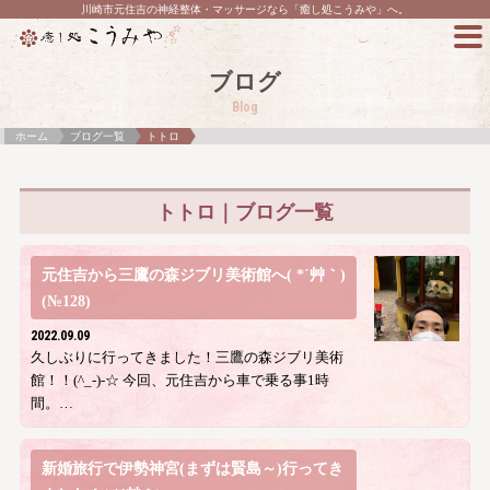
川崎市元住吉の神経整体・マッサージなら「癒し処こうみや」へ。
ブログ
Blog
ホーム
ブログ一覧
トトロ
トトロ｜ブログ一覧
元住吉から三鷹の森ジブリ美術館へ( *´艸｀)
(№128)
2022.09.09
久しぶりに行ってきました！三鷹の森ジブリ美術
館！！(^_-)-☆ 今回、元住吉から車で乗る事1時
間。…
新婚旅行で伊勢神宮(まずは賢島～)行ってき