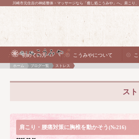
川崎市元住吉の神経整体・マッサージなら「癒し処こうみや」へ。
肩こり、
初めての方へ
こうみやについて
こ
ホーム
ブログ一覧
ストレス
スト
肩こり・腰痛対策に胸椎を動かそう(№216)