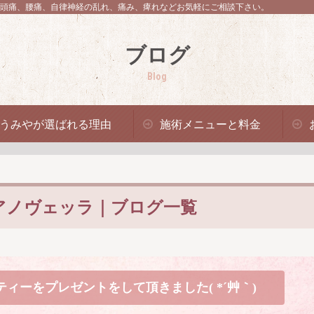
頭痛、腰痛、自律神経の乱れ、痛み、痺れなどお気軽にご相談下さい。
ブログ
Blog
うみやが選ばれる理由
施術メニューと料金
アノヴェッラ｜ブログ一覧
ーをプレゼントをして頂きました( *´艸｀)