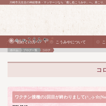
川崎市元住吉の神経整体・マッサージなら「癒し処こうみや」へ。
肩こり、
初めての方へ
こうみやについて
こ
ホーム
ブログ一覧
コロナ
コ
ワクチン接種の2回目が終わりまして(^_-)-☆(No.