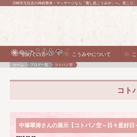
川崎市元住吉の神経整体・マッサージなら「癒し処こうみや」へ。
肩こり、
初めての方へ
こうみやについて
こ
ホーム
ブログ一覧
コトバノ空
コト
中塚翠涛さんの展示【コトバノ空～日々是好日