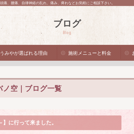
頭痛、腰痛、自律神経の乱れ、痛み、痺れなどお気軽にご相談下さい。
ブログ
Blog
うみやが選ばれる理由
施術メニューと料金
バノ空｜ブログ一覧
～】に行って来ました。