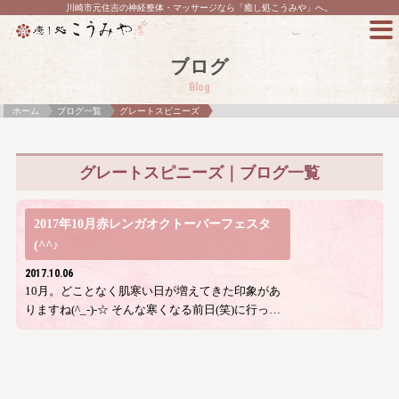
川崎市元住吉の神経整体・マッサージなら「癒し処こうみや」へ。
ブログ
Blog
ホーム
ブログ一覧
グレートスピニーズ
グレートスピニーズ｜ブログ一覧
2017年10月赤レンガオクトーバーフェスタ
(^^♪
2017.10.06
10月。どことなく肌寒い日が増えてきた印象があ
りますね(^_-)-☆ そんな寒くなる前日(笑)に行っ…