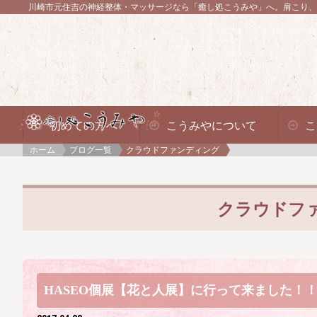
川崎市元住吉の神経整体・マッサージなら「癒し処こうみや」へ。
肩こり、
初めての方へ
こうみやについて
こ
ホーム
ブログ一覧
クラウドファンディング
クラウドフ
HASEO個展【花と人展】に行って来ました！