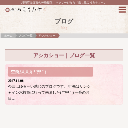
川崎市元住吉の神経整体・マッサージなら「癒し処こうみや」へ。
ブログ
Blog
ホーム
ブログ一覧
アシカショー
アシカショー｜ブログ一覧
空飛ぶ〇〇( *´艸｀)
2017.11.06
今回はゆる～い感じのブログです。 行先はサンシ
ャイン水族館に行って来ました( *´艸｀) 一番のお
目…