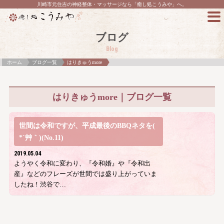
川崎市元住吉の神経整体・マッサージなら「癒し処こうみや」へ。
ブログ
Blog
ホーム
ブログ一覧
はりきゅうmore
はりきゅうmore｜ブログ一覧
世間は令和ですが、平成最後のBBQネタを(
*´艸｀)(No.11)
2019.05.04
ようやく令和に変わり、『令和婚』や『令和出
産』などのフレーズが世間では盛り上がっていま
したね！渋谷で…