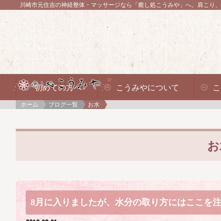
川崎市元住吉の神経整体・マッサージなら「癒し処こうみや」へ。
肩こり、
初めての方へ
こうみやについて
こ
ホーム
ブログ一覧
お水
お
8月に入りましたが、水分の取り方にはここを