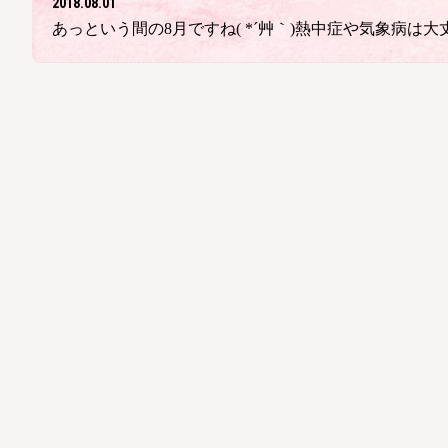
2018.08.01
あっという間の8月ですね( *´艸｀)熱中症や気象病は