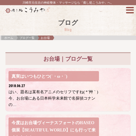
川崎市元住吉の神経整体・マッサージなら「癒し処こうみや」へ。
ブログ
Blog
ホーム
ブログ一覧
お台場
お台場｜ブログ一覧
真実はいつもひとつ(`・ω・´)
2018.06.27
はい、題名は某有名アニメのセリフですね( *´艸｀)
今、お台場にある日本科学未来館で名探偵コナン
の…
今度はお台場ヴィーナスフォートのHASEO
個展【BEAUTIFUL WORLD】にも行って来