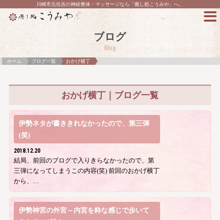
川崎市元住吉の神経整体・マッサージなら「癒し処こうみや」へ。
ブログ
Blog
ホーム
ブログ一覧
おかげ横丁
おかげ横丁｜ブログ一覧
伊勢ネタが書ききれなかったので、第三弾
(笑)
2018.12.20
結局、前回のブログで入りきらなかったので、第
三弾になってしまうこの内容(笑) 前回のおかげ横丁
から、…
伊勢神宮の外宮～内宮を粋な感じで歩いて