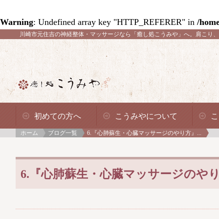
Warning
: Undefined array key "HTTP_REFERER" in
/home
川崎市元住吉の神経整体・マッサージなら「癒し処こうみや」へ。
肩こり、
初めての方へ
こうみやについて
こ
ホーム
ブログ一覧
6.『心肺蘇生・心臓マッサージのやり方』...
6.『心肺蘇生・心臓マッサージのや