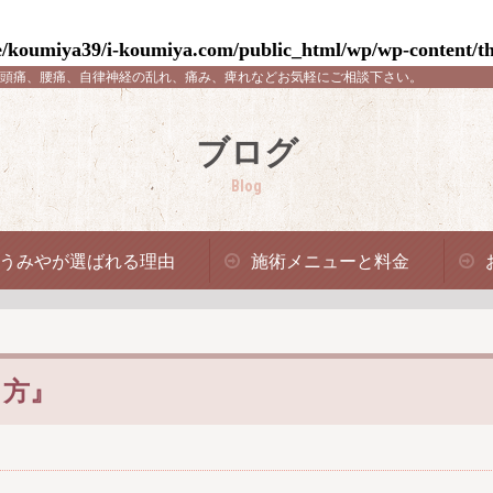
/koumiya39/i-koumiya.com/public_html/wp/wp-content/th
頭痛、腰痛、自律神経の乱れ、痛み、痺れなどお気軽にご相談下さい。
ブログ
Blog
うみやが選ばれる理由
施術メニューと料金
り方』