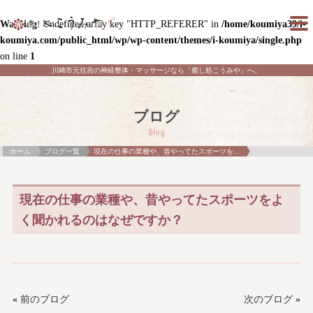
Warning
: Undefined array key "HTTP_REFERER" in
/home/koumiya39/i-
koumiya.com/public_html/wp/wp-content/themes/i-koumiya/single.php
on line
1
川崎市元住吉の神経整体・マッサージなら「癒し処こうみや」へ。
ブログ
Blog
ホーム
ブログ一覧
現在の仕事の業種や、昔やってたスポーツを...
現在の仕事の業種や、昔やってたスポーツをよ
く聞かれるのはなぜですか？
«
前のブログ
次のブログ
»