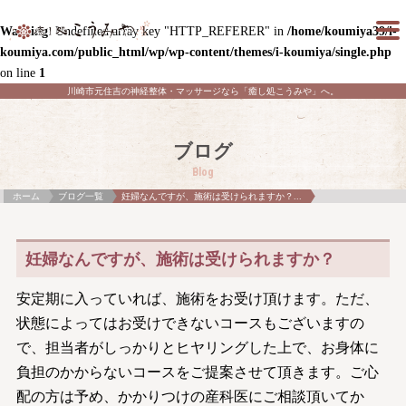
Warning
: Undefined array key "HTTP_REFERER" in
/home/koumiya39/i-
koumiya.com/public_html/wp/wp-content/themes/i-koumiya/single.php
on line
1
川崎市元住吉の神経整体・マッサージなら「癒し処こうみや」へ。
ブログ
Blog
ホーム
ブログ一覧
妊婦なんですが、施術は受けられますか？...
妊婦なんですが、施術は受けられますか？
安定期に入っていれば、施術をお受け頂けます。ただ、
状態によってはお受けできないコースもございますの
で、担当者がしっかりとヒヤリングした上で、お身体に
負担のかからないコースをご提案させて頂きます。ご心
配の方は予め、かかりつけの産科医にご相談頂いてか