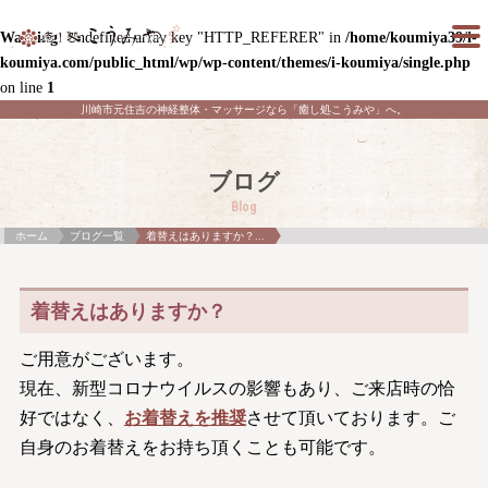
Warning
: Undefined array key "HTTP_REFERER" in
/home/koumiya39/i-
koumiya.com/public_html/wp/wp-content/themes/i-koumiya/single.php
on line
1
川崎市元住吉の神経整体・マッサージなら「癒し処こうみや」へ。
ブログ
Blog
ホーム
ブログ一覧
着替えはありますか？...
着替えはありますか？
ご用意がございます。
現在、新型コロナウイルスの影響もあり、ご来店時の恰
好ではなく、
お着替えを推奨
させて頂いております。ご
自身のお着替えをお持ち頂くことも可能です。