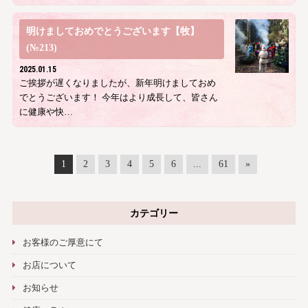
明けましておめでとうございます【牧】
(№213)
2025.01.15
ご挨拶が遅くなりましたが、新年明けましておめ
でとうございます！ 今年はより成長して、皆さん
に健康や快…
1
2
3
4
5
6
...
61
»
カテゴリー
お客様のご厚意にて
お店について
お知らせ