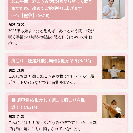
2025年癒し処こうみやは4月から新しく動き
ますため、改めてご挨拶申し上げます
(^^♪【熊谷】(№218)
2025.03.22
2025年も始まったと思えば、あっという間に桜が
咲く季節(^^♪時間の経過か恐ろしくはやいですね
(笑…
肩こり・腰痛対策に胸椎を動かそう(№216)
2025.03.01
こんにちは！ 癒し処こうみや牧です(・ω・)ノ 最
近ネットやSNSなどでも“背骨を動か…
腕(肩甲骨)を動かして肩こり頚こりを撃
退！！(№214)
2025.01.29
こんにちは！！ 癒し処こうみや牧です！ 今、日本
では頚・肩にこりに悩まされていない方な…