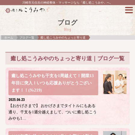
川崎市元住吉の神経整体・マッサージなら「癒し処こうみや」へ。
ブログ
Blog
ホーム
ブログ一覧
癒し処こうみやのちょっと寄り道
癒し処こうみやのちょっと寄り道｜ブログ一覧
癒し処こうみやも干支を1周越えて！開業13
年目に突入！いつも応援ありがとうござい
ます！！(№219)
2025.06.23
【おかげさまで】 おかげさまでタイトルにもある
通り、干支を1週分越えまして、ついに癒し処こう
みやも1…