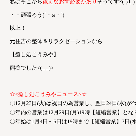
私はそこから
鍛えなおす必要があり
そうですΣ(ﾟДﾟ)
・・頑張ろう(´・ω・`)
以上！
元住吉の整体＆リラクゼーションなら
【癒し処こうみや】
熊谷でした<(_ _)>
☆<癒し処こうみやニュース>☆
〇12月23日(火)は祝日の為営業し、翌日24日(水)
〇年内の営業は12月29日(月)19時【短縮営業】と
〇年始は1月4日～5日は19時まで【短縮営業】7日