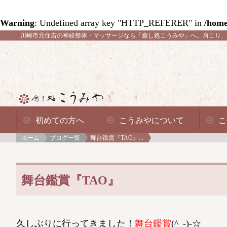
Warning
: Undefined array key "HTTP_REFERER" in
/home
川崎市元住吉の神経整体・マッサージなら「癒し処こうみや」へ。
肩こり、
初めての方へ
こうみやについて
こ
ホーム
ブログ一覧
舞台鑑賞『TAO』...
舞台鑑賞『TAO』
久しぶりに行ってきました！
舞台鑑賞
(^_-)-☆