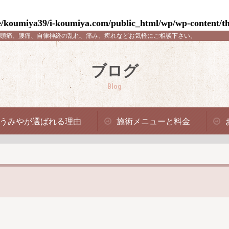
/koumiya39/i-koumiya.com/public_html/wp/wp-content/th
頭痛、腰痛、自律神経の乱れ、痛み、痺れなどお気軽にご相談下さい。
ブログ
Blog
うみやが選ばれる理由
施術メニューと料金