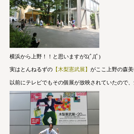
横浜から上野！！と思いますがΣ(ﾟДﾟ)
実はとんねるずの
【木梨憲武展】
がここ上野の森美
以前にテレビでもその個展が放映されていたので、気