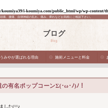
/koumiya39/i-koumiya.com/public_html/wp/wp-content/th
頭痛、腰痛、自律神経の乱れ、痛み、痺れなどお気軽にご相談下さい。
ブログ
Blog
うみやが選ばれる理由
施術メニューと料金
有名ポップコーンΣ(･ω･ﾉ)ﾉ！
した(^^♪