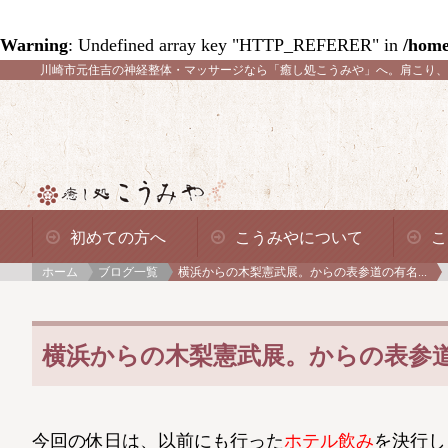
Warning
: Undefined array key "HTTP_REFERER" in
/home
川崎市元住吉の神経整体・マッサージなら「癒し処こうみや」へ。
肩こり、
初めての方へ
こうみやについて
こ
ホーム
ブログ一覧
横浜からの木梨憲武展。からの表参道の有名...
横浜からの木梨憲武展。からの表参道の
今回の休日は、以前にも行った
ホテル飲み
を決行しま