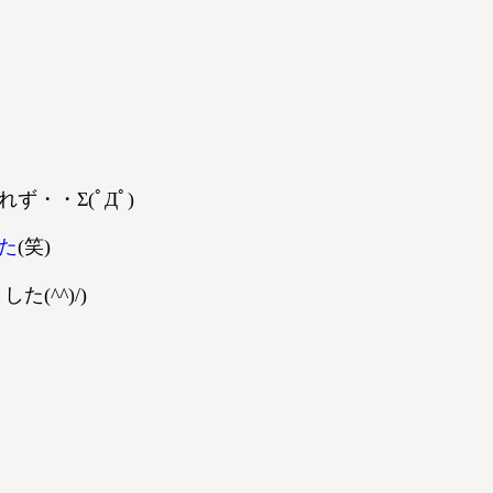
ず・・Σ(ﾟДﾟ)
た
(笑)
(^^)/)