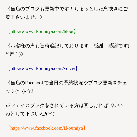
《当店のブログも更新中です！ちょっとした息抜きにご
覧下さいませ。》
【
http://www.i-koumiya.com/blog/
】
《お客様の声も随時追記しております！感謝・感謝です(
*´艸｀)》
【
http://www.i-koumiya.com/voice/
】
《当店のFacebookで当日の予約状況やブログ更新をチェ
ック(^_-)-☆》
※フェイスブックをされている方は宜しければ《いい
ね》して下さいね!(^^)!
【
https://www.facebook.com/i.koumiya
】