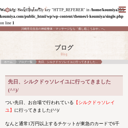
Warning
: Undefined array key "HTTP_REFERER" in
/home/koumiya39/i-
koumiya.com/public_html/wp/wp-content/themes/i-koumiya/single.php
on line
1
川崎市元住吉の神経整体・マッサージなら「癒し処こうみや」へ。
ブログ
Blog
ホーム
ブログ一覧
先日、シルクドゥソレイユに行ってきました...
先日、シルクドゥソレイユに行ってきました
(^^)/
つい先日、お台場で行われている
【シルクドゥソレイ
ユ】
に行ってきました(^^)/
なんと通常1万円以上するチケットが東急のカードで6千