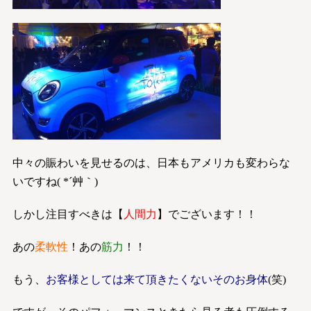
中々の賑わいを見せるのは、日本もアメリカも変わらな
いですね( *´艸｀)
しかし注目すべきは【
人間力
】でございます！！
あの
柔軟性
！あの
筋力
！！
もう、
お客様としては来て頂きたくないそのお身体
(笑)