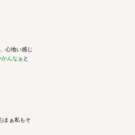
、心地い感じ
いかんなぁ
と
)まぁ私もそ