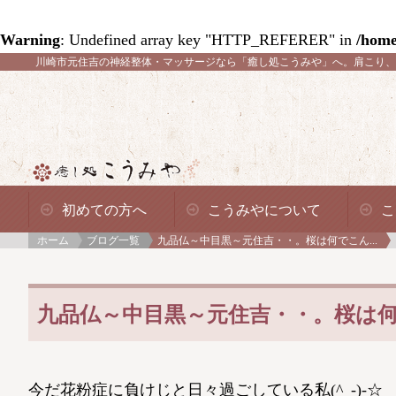
Warning
: Undefined array key "HTTP_REFERER" in
/home
川崎市元住吉の神経整体・マッサージなら「癒し処こうみや」へ。
肩こり、
初めての方へ
こうみやについて
こ
ホーム
ブログ一覧
九品仏～中目黒～元住吉・・。桜は何でこん...
九品仏～中目黒～元住吉・・。桜は何で
今だ花粉症に負けじと日々過ごしている私(^_-)-☆