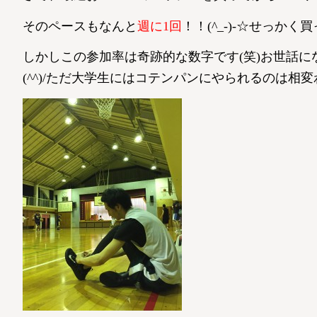
そのペースもなんと
週に1回
！！(^_-)-☆せっか
しかしこの参加率は奇跡的な数字です(笑)お世話に
(^^)/ただ大学生にはコテンパンにやられるのは相