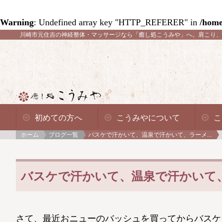
Warning
: Undefined array key "HTTP_REFERER" in
/home
川崎市元住吉の神経整体・マッサージなら「癒し処こうみや」へ。
肩こり、
初めての方へ
こうみやについて
こ
ホーム
ブログ一覧
バスケで汗かいて、温泉で汗かいて、ラーメ...
バスケで汗かいて、温泉で汗かいて
さて、最近おニューのバッシュを買ってからバスケ