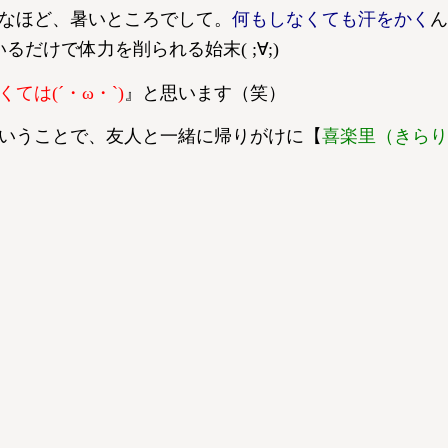
なほど、暑いところでして。
何もしなくても汗をかく
ん
だけで体力を削られる始末( ;∀;)
は(´・ω・`)
』と思います（笑）
いうことで、友人と一緒に帰りがけに【
喜楽里（きらり