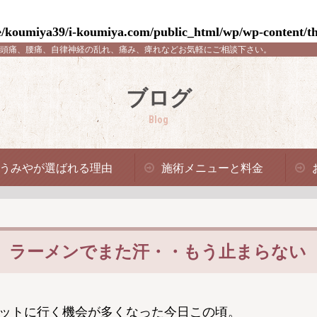
/koumiya39/i-koumiya.com/public_html/wp/wp-content/th
頭痛、腰痛、自律神経の乱れ、痛み、痺れなどお気軽にご相談下さい。
ブログ
Blog
うみやが選ばれる理由
施術メニューと料金
、ラーメンでまた汗・・もう止まらない
ットに行く機会が多くなった今日この頃。