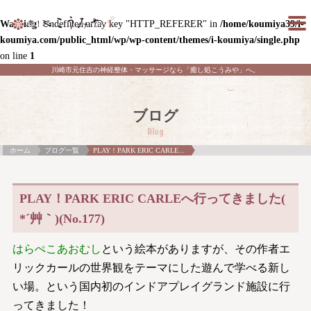
Warning
: Undefined array key "HTTP_REFERER" in
/home/koumiya39/i-
koumiya.com/public_html/wp/wp-content/themes/i-koumiya/single.php
on line
1
川崎市元住吉の神経整体・マッサージなら「癒し処こうみや」へ。
ブログ
Blog
ホーム
ブログ一覧
PLAY！PARK ERIC CARLE...
PLAY！PARK ERIC CARLEへ行ってきました(
*´艸｀)(No.177)
はらぺこあおむし
という絵本がありますが、その作者エ
リックカールの世界観をテーマにした遊んで学べる新し
い場。という国内初のインドアプレイグランド施設に行
ってきました！