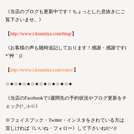
《当店のブログも更新中です！ちょっとした息抜きにご
覧下さいませ。》
【
http://www.i-koumiya.com/blog/
】
《お客様の声も随時追記しております！感謝・感謝です(
*´艸｀)》
【
http://www.i-koumiya.com/voice/
】
☆★☆★☆★☆★☆★☆★☆★☆★
《当店のFacebookで1週間先の予約状況やブログ更新をチ
ェック(^_-)-☆》
※フェイスブック・Twitter・インスタをされている方は
宜しければ《いいね・フォロー》して下さいね!(^^)!