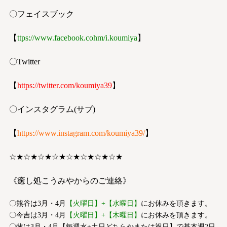
〇フェイスブック
【
ttps://www.facebook.co
h
m/i.koumiya
】
〇Twitter
【
https://twitter.com/koumiya39
】
〇インスタグラム(サブ)
【
https://www.instagram.com/koumiya39/
】
☆★☆★☆★☆★☆★☆★☆★☆★
《癒し処こうみやからのご連絡》
〇熊谷は3月・4月
【火曜日】+【水曜日】
にお休みを頂きます。
〇今吉は3月・4月
【火曜日】+【木曜日】
にお休みを頂きます。
〇牧は3月・4月【毎週水+土日どちらかまたは祝日】で基本週2日