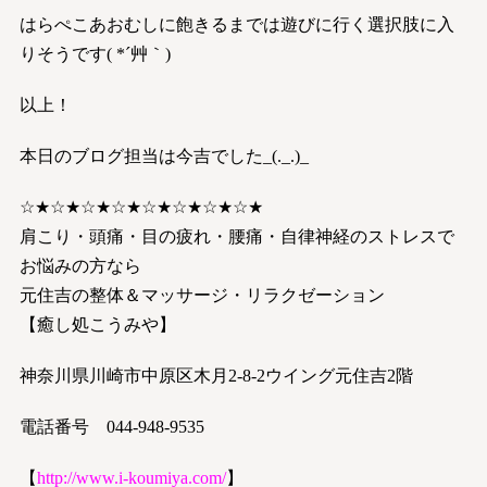
はらぺこあおむしに飽きるまでは遊びに行く選択肢に入
りそうです( *´艸｀)
以上！
本日のブログ担当は今吉でした_(._.)_
☆★☆★☆★☆★☆★☆★☆★☆★
肩こり・頭痛・目の疲れ・腰痛・自律神経のストレスで
お悩みの方なら
元住吉の整体＆マッサージ・リラクゼーション
【癒し処こうみや】
神奈川県川崎市中原区木月2-8-2ウイング元住吉2階
電話番号 044-948-9535
【
http://www.i-koumiya.com/
】