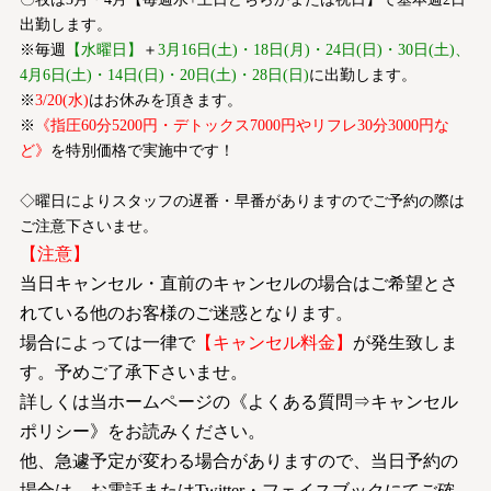
出勤します。
※毎週
【水曜日】
＋
3月16日(土)・18日(月)・24日(日)・30日(土)、
4月6日(土)・14日(日)・20日(土)・28日(日)
に出勤します。
※
3/20(水)
はお休みを頂きます。
※
《指圧60分5200円・デトックス7000円やリフレ30分3000円な
ど》
を特別価格で実施中です！
◇曜日によりスタッフの遅番・早番がありますのでご予約の際は
ご注意下さいませ。
【注意】
当日キャンセル・直前のキャンセルの場合はご希望とさ
れている他のお客様のご迷惑となります。
場合によっては一律で
【キャンセル料金】
が発生致しま
す。予めご了承下さいませ。
詳しくは当ホームページの《よくある質問⇒キャンセル
ポリシー》をお読みください。
他、急遽予定が変わる場合がありますので、当日予約の
場合は、お電話またはTwitter・フェイスブックにてご確