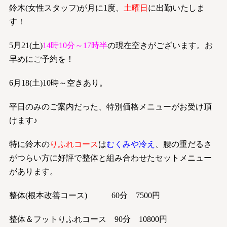
鈴木(女性スタッフ)が月に1度、
土曜日
に出勤いたしま
す！
5月21(土)
14時10分～17時半
の現在空きがございます。お
早めにご予約を！
6月18(土)10時～空きあり。
平日のみのご案内だった、特別価格メニューがお受け頂
けます♪
特に鈴木の
りふれコース
は
むくみや冷え
、腰の重だるさ
がつらい方に好評で整体と組み合わせたセットメニュー
があります。
整体(根本改善コース) 60分 7500円
整体＆フットりふれコース 90分 10800円