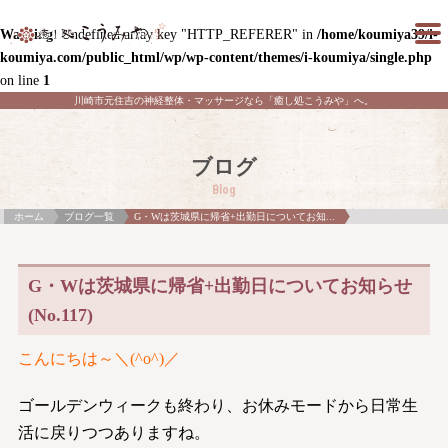
Warning
: Undefined array key "HTTP_REFERER" in
/home/koumiya39/i-
koumiya.com/public_html/wp/wp-content/themes/i-koumiya/single.php
on line
1
川崎市元住吉の神経整体・マッサージなら「癒し処こうみや」へ。
ブログ
Blog
ホーム
ブログ一覧
G・Wは茨城県に帰省+出勤日についてお知...
G・Wは茨城県に帰省+出勤日についてお知らせ
(No.117)
こんにちは～＼(^o^)／
ゴールデンウィークも終わり、お休みモードから日常生
活に戻りつつありますね。