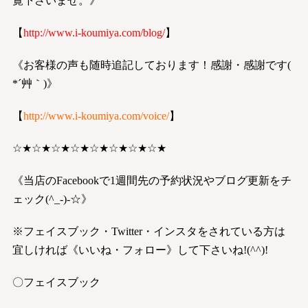
覧下さいませ。》
【
http://www.i-koumiya.com/blog/
】
《お客様の声も随時追記しております！感謝・感謝です(
*´艸｀)》
【
http://www.i-koumiya.com/voice/
】
☆★☆★☆★☆★☆★☆★☆★☆★
《当店のFacebookで1週間先の予約状況やブログ更新をチ
ェック(^_-)-☆》
※フェイスブック・Twitter・インスタをされている方は
宜しければ《いいね・フォロー》して下さいね!(^^)!
〇フェイスブック