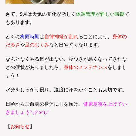
さて、5月
は天気の変化が激しく
体調管理が難しい時期
で
もあります。
とくに
梅雨時期
は
自律神経が乱れ
ることにより、
身体の
だるさ
や
足のむくみ
など出やすくなります。
なんとなくやる気が出ない、寝つきが悪くなってきたな
どの症状がありましたら、
身体のメンテナンス
をしまし
ょう！
水分をしっかり摂り、適度に汗をかくことも大切です。
日頃からご自身の身体に耳を傾け、
健康意識を上げてい
きましょう＼(^o^)／
【
お知らせ
】