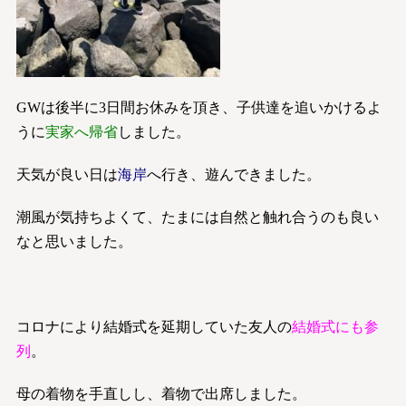
GWは後半に3日間お休みを頂き、子供達を追いかけるよ
うに
実家へ帰省
しました。
天気が良い日は
海岸
へ行き、遊んできました。
潮風が気持ちよくて、たまには自然と触れ合うのも良い
なと思いました。
コロナにより結婚式を延期していた友人の
結婚式にも参
列
。
母の着物を手直しし、着物で出席しました。