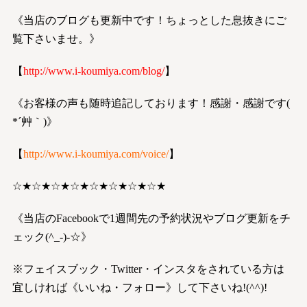
《当店のブログも更新中です！ちょっとした息抜きにご
覧下さいませ。》
【
http://www.i-koumiya.com/blog/
】
《お客様の声も随時追記しております！感謝・感謝です(
*´艸｀)》
【
http://www.i-koumiya.com/voice/
】
☆★☆★☆★☆★☆★☆★☆★☆★
《当店のFacebookで1週間先の予約状況やブログ更新をチ
ェック(^_-)-☆》
※フェイスブック・Twitter・インスタをされている方は
宜しければ《いいね・フォロー》して下さいね!(^^)!