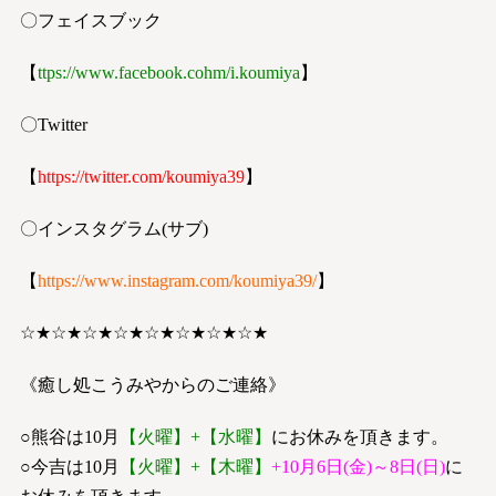
〇フェイスブック
【
ttps://www.facebook.co
h
m/i.koumiya
】
〇Twitter
【
https://twitter.com/koumiya39
】
〇インスタグラム(サブ)
【
https://www.instagram.com/koumiya39/
】
☆★☆★☆★☆★☆★☆★☆★☆★
《癒し処こうみやからのご連絡》
○熊谷は10月
【火曜】+【水曜】
にお休みを頂きます。
○今吉は10月
【火曜】+【木曜】
+10月6日(金)～8日(日)
に