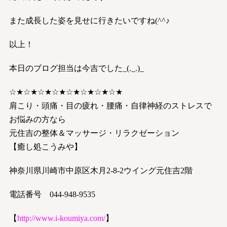
また成長した姿を見せに行きたいですね(^^♪
以上！
本日のブログ担当は今吉でした_(._.)_
☆★☆★☆★☆★☆★☆★☆★☆★
肩こり・頭痛・目の疲れ・腰痛・自律神経のストレスで
お悩みの方なら
元住吉の整体＆マッサージ・リラクゼーション
【癒し処こうみや】
神奈川県川崎市中原区木月2-8-2ウイング元住吉2階
電話番号 044-948-9535
【
http://www.i-koumiya.com/
】