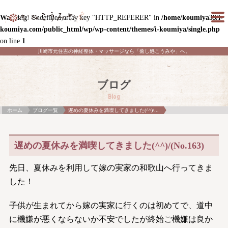
Warning
: Undefined array key "HTTP_REFERER" in
/home/koumiya39/i-
koumiya.com/public_html/wp/wp-content/themes/i-koumiya/single.php
on line
1
川崎市元住吉の神経整体・マッサージなら「癒し処こうみや」へ。
ブログ
Blog
ホーム
ブログ一覧
遅めの夏休みを満喫してきました(^^)/...
遅めの夏休みを満喫してきました(^^)/(No.163)
先日、夏休みを利用して嫁の実家の和歌山へ行ってきま
した！
子供が生まれてから嫁の実家に行くのは初めてで、道中
に機嫌が悪くならないか不安でしたが終始ご機嫌は良か