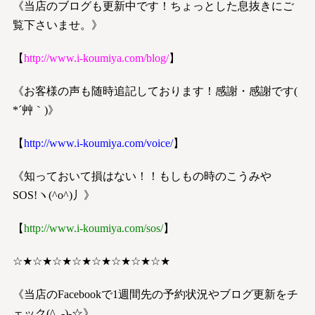
《当店のブログも更新中です！ちょっとした息抜きにご
覧下さいませ。》
【
http://www.i-koumiya.com/blog/
】
《お客様の声も随時追記しております！感謝・感謝です(
*´艸｀)》
【
http://www.i-koumiya.com/voice/
】
《知っておいて損はない！！もしもの時のこうみや
SOS!ヽ(^o^)丿》
【
http://www.i-koumiya.com/sos/
】
☆★☆★☆★☆★☆★☆★☆★☆★
《当店のFacebookで1週間先の予約状況やブログ更新をチ
ェック(^_-)-☆》