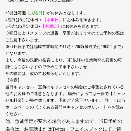
○5月は毎週
【火曜日】
がお休みとなります。
○熊谷は5月定休日＋
【水曜日】
にお休みを頂きます。
○今吉は5月定休日+
【木曜日】
にお休みを頂きます。
◇曜日によりスタッフの遅番・早番がありますのでご予約の際は
ご注意下さいませ。
※5月6日までは臨時営業時間の11時～20時(最終受付19時半まで)
となります。
また、今後の政府の発表により、6日以降の営業時間の変更の可
能性もございますので予めご了承下さいませ。
その際には、改めてお知らせいたします。
【注意】
当日キャンセル・直前のキャンセルの場合はご希望とされている
他のお客様のご迷惑となります。 場合によっては一律で【キャン
セル料金】が発生致します。予めご了承下さいませ。 詳しくは当
ホームページの《よくある質問⇒キャンセルポリシー》をお読み
ください。
他、急遽予定が変わる場合がありますので、当日予約の
場合は、お電話またはTwitter・フェイスブックにてご確