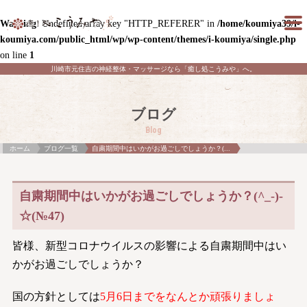
Warning
: Undefined array key "HTTP_REFERER" in
/home/koumiya39/i-
koumiya.com/public_html/wp/wp-content/themes/i-koumiya/single.php
on line
1
川崎市元住吉の神経整体・マッサージなら「癒し処こうみや」へ。
ブログ
Blog
ホーム
ブログ一覧
自粛期間中はいかがお過ごしでしょうか？(...
自粛期間中はいかがお過ごしでしょうか？(^_-)-
☆(№47)
皆様、新型コロナウイルスの影響による自粛期間中はい
かがお過ごしでしょうか？
国の方針としては
5月6日までをなんとか頑張りましょ