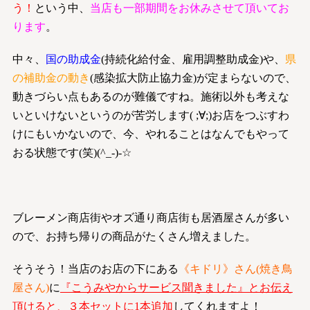
う！
という中、
当店も一部期間をお休みさせて頂いてお
ります
。
中々、
国の助成金
(持続化給付金、雇用調整助成金)や、
県
の補助金の動き
(感染拡大防止協力金)が定まらないので、
動きづらい点もあるのが難儀ですね。施術以外も考えな
いといけないというのが苦労します( ;∀;)お店をつぶすわ
けにもいかないので、今、やれることはなんでもやって
おる状態です(笑)(^_-)-☆
ブレーメン商店街やオズ通り商店街も居酒屋さんが多い
ので、お持ち帰りの商品がたくさん増えました。
そうそう！当店のお店の下にある
《キドリ》さん(焼き鳥
屋さん)
に
『こうみやからサービス聞きました』とお伝え
頂けると、３本セットに1本追加
してくれますよ！