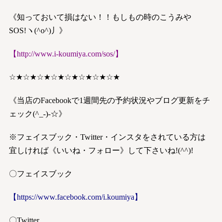
《知っておいて損はない！！もしもの時のこうみや
SOS!ヽ(^o^)丿》
【
http://www.i-koumiya.com/sos/
】
☆★☆★☆★☆★☆★☆★☆★☆★
《当店のFacebookで1週間先の予約状況やブログ更新をチ
ェック(^_-)-☆》
※フェイスブック・Twitter・インスタをされている方は
宜しければ《いいね・フォロー》して下さいね!(^^)!
〇フェイスブック
【
https://www.facebook.com/i.koumiya
】
〇Twitter