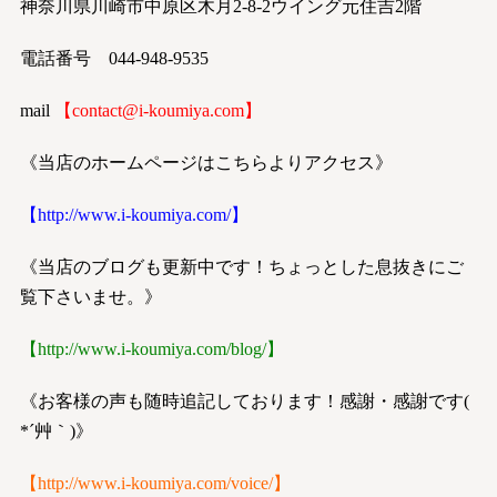
神奈川県川崎市中原区木月2-8-2ウイング元住吉2階
電話番号 044-948-9535
mail
【
contact@i-koumiya.com
】
《当店のホームページはこちらよりアクセス》
【
http://www.i-koumiya.com/
】
《当店のブログも更新中です！ちょっとした息抜きにご
覧下さいませ。》
【
http://www.i-koumiya.com/blog/
】
《お客様の声も随時追記しております！感謝・感謝です(
*´艸｀)》
【
http://www.i-koumiya.com/voice/
】