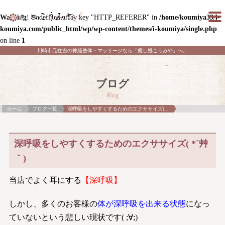
Warning
: Undefined array key "HTTP_REFERER" in
/home/koumiya39/i-
koumiya.com/public_html/wp/wp-content/themes/i-koumiya/single.php
on line
1
川崎市元住吉の神経整体・マッサージなら「癒し処こうみや」へ。
ブログ
Blog
ホーム
ブログ一覧
深呼吸をしやすくするためのエクササイズ(...
深呼吸をしやすくするためのエクササイズ( *´艸
｀)
当店でよく耳にする
【深呼吸】
しかし、多くのお客様の
体が深呼吸を出来る状態
になっ
ていないという悲しい現状です( ;∀;)