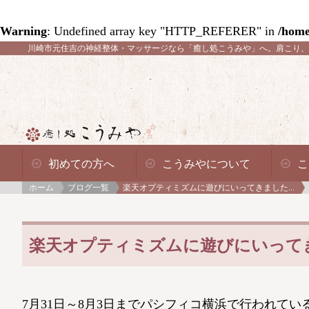
Warning
: Undefined array key "HTTP_REFERER" in
/home
川崎市元住吉の神経整体・マッサージなら「癒し処こうみや」へ。
肩こり、
初めての方へ
こうみやについて
こ
ホーム
ブログ一覧
楽天オプティミズムに遊びにいってきました...
楽天オプティミズムに遊びにいってきました
7月31日～8月3日までパシフィコ横浜で行われてい