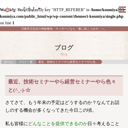
Warning
: Undefined array key "HTTP_REFERER" in
/home/koumiya39/i-
koumiya.com/public_html/wp/wp-content/themes/i-koumiya/single.php
on line
1
川崎市元住吉の神経整体・マッサージなら「癒し処こうみや」へ。
ブログ
Blog
ホーム
ブログ一覧
最近、技術セミナーやら経営セミナーやら色...
最近、技術セミナーやら経営セミナーやら色々
と(^_-)-☆
さてさて、もう年末の予定はどうするのか？なんてお話
しのする機会が多くなってきた今日この頃。
私も皆様に
どんなことを提供できるのか
日々考えること