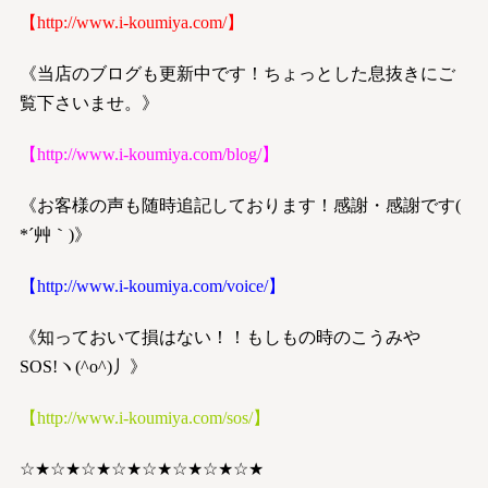
【
http://www.i-koumiya.com/
】
《当店のブログも更新中です！ちょっとした息抜きにご
覧下さいませ。》
【
http://www.i-koumiya.com/blog/
】
《お客様の声も随時追記しております！感謝・感謝です(
*´艸｀)》
【
http://www.i-koumiya.com/voice/
】
《知っておいて損はない！！もしもの時のこうみや
SOS!ヽ(^o^)丿》
【
http://www.i-koumiya.com/sos/
】
☆★☆★☆★☆★☆★☆★☆★☆★