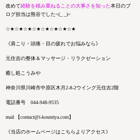
改めて
経験を積み重ねることの大事さを知った
本日のブ
ログ担当は熊谷でした<(_ _)>
☆★☆★☆★☆★☆★☆★☆★☆★
《肩こり・頭痛・目の疲れでお悩みなら》
元住吉の整体＆マッサージ・リラクゼーション
癒し処こうみや
神奈川県川崎市中原区木月2-8-2ウイング元住吉2階
電話番号 044-948-9535
mail 【contact@i-koumiya.com】
《当店のホームページはこちらよ
りアクセス》