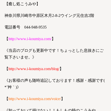
【癒し処こうみや】
神奈川県川崎市中原区木月2-8-2ウイング元住吉2階
電話番号 044-948-9535
【
http://www.i-koumiya.com/
】
《当店のブログも更新中です！ちょっとした息抜きにご
覧下さいませ。》
【
http://www.i-koumiya.com/blog/
】
《お客様の声も随時追記しております！感謝・感謝です(
*´艸｀)》
【
http://www.i-koumiya.com/voice/
】
《知っておいて損はない！！もしもの時のこうみや