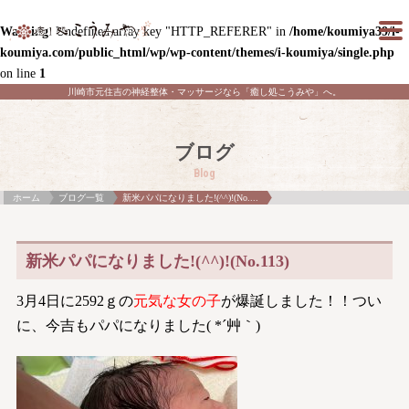
Warning
: Undefined array key "HTTP_REFERER" in
/home/koumiya39/i-
koumiya.com/public_html/wp/wp-content/themes/i-koumiya/single.php
on line
1
川崎市元住吉の神経整体・マッサージなら「癒し処こうみや」へ。
ブログ
Blog
ホーム
ブログ一覧
新米パパになりました!(^^)!(No....
新米パパになりました!(^^)!(No.113)
3月4日に2592ｇの
元気な女の子
が爆誕しました！！つい
に、今吉もパパになりました( *´艸｀)