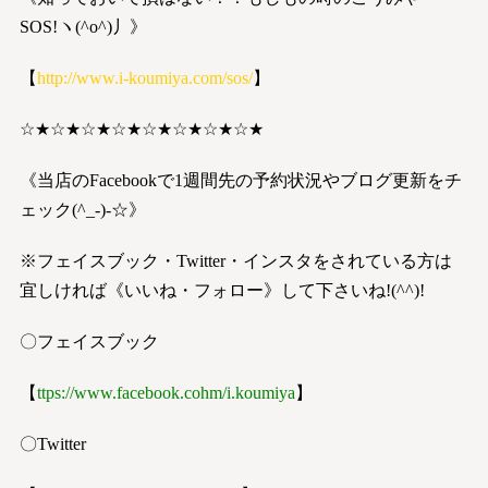
SOS!ヽ(^o^)丿》
【
http://www.i-koumiya.com/sos/
】
☆★☆★☆★☆★☆★☆★☆★☆★
《当店のFacebookで1週間先の予約状況やブログ更新をチ
ェック(^_-)-☆》
※フェイスブック・Twitter・インスタをされている方は
宜しければ《いいね・フォロー》して下さいね!(^^)!
〇フェイスブック
【
ttps://www.facebook.co
h
m/i.koumiya
】
〇Twitter