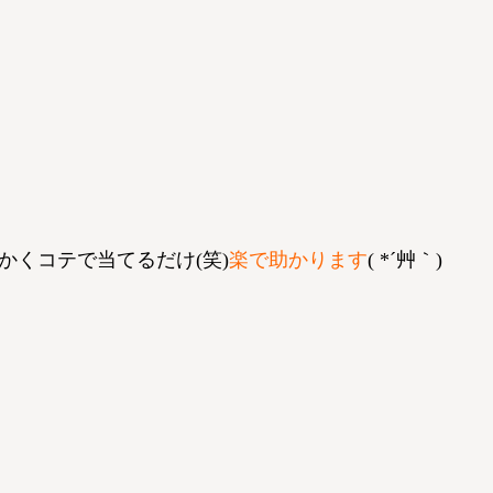
くコテで当てるだけ(笑)
楽で助かります
( *´艸｀)