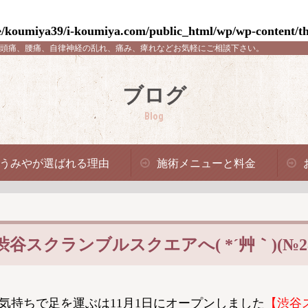
/koumiya39/i-koumiya.com/public_html/wp/wp-content/th
頭痛、腰痛、自律神経の乱れ、痛み、痺れなどお気軽にご相談下さい。
ブログ
Blog
うみやが選ばれる理由
施術メニューと料金
クランブルスクエアへ( *´艸｀)(№28
気持ちで足を運ぶは11月1日にオープンしました
【渋谷