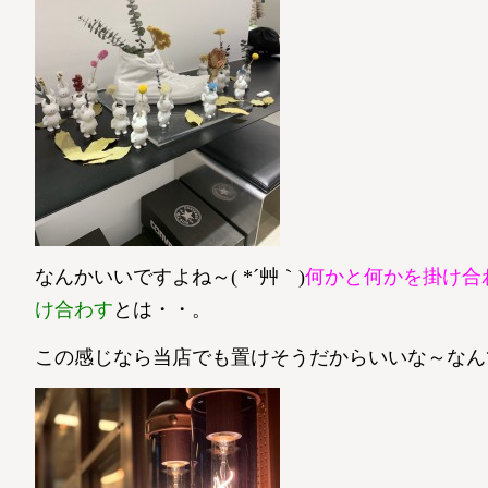
なんかいいですよね～( *´艸｀)
何かと何かを掛け合
け合わす
とは・・。
この感じなら当店でも置けそうだからいいな～なん