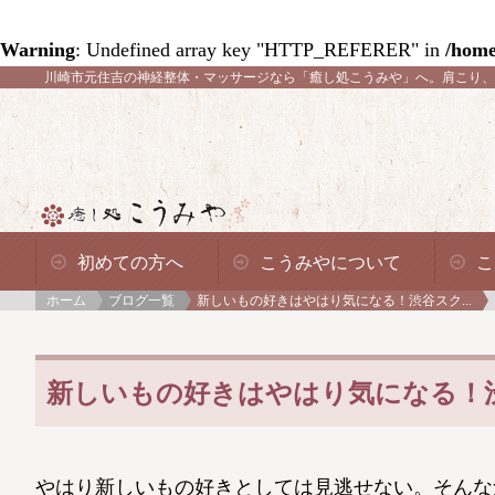
Warning
: Undefined array key "HTTP_REFERER" in
/home
川崎市元住吉の神経整体・マッサージなら「癒し処こうみや」へ。
肩こり、
初めての方へ
こうみやについて
こ
ホーム
ブログ一覧
新しいもの好きはやはり気になる！渋谷スク...
新しいもの好きはやはり気になる！渋谷ス
やはり新しいもの好きとしては見逃せない。そんな