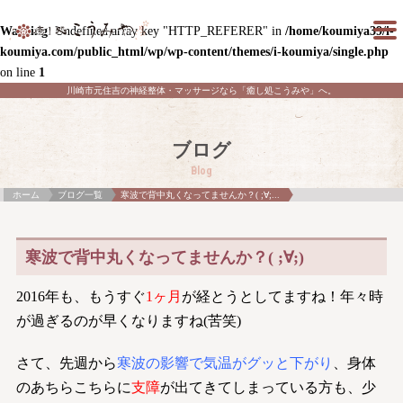
Warning
: Undefined array key "HTTP_REFERER" in
/home/koumiya39/i-
koumiya.com/public_html/wp/wp-content/themes/i-koumiya/single.php
on line
1
川崎市元住吉の神経整体・マッサージなら「癒し処こうみや」へ。
ブログ
Blog
ホーム
ブログ一覧
寒波で背中丸くなってませんか？( ;∀;...
寒波で背中丸くなってませんか？( ;∀;)
2016年も、もうすぐ
1ヶ月
が経とうとしてますね！年々時
が過ぎるのが早くなりますね(苦笑)
さて、先週から
寒波の影響で気温がグッと下がり
、身体
のあちらこちらに
支障
が出てきてしまっている方も、少