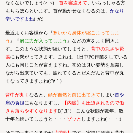
なくないでしょう(>_<)
首を寝違えて
、いらっしゃる方
もちらほらといます。首が動かせなくなるのは、
かなり
辛いですよね
( ;∀;)
最近よくお客様から『
寒いから身体が縮こまってしま
う
』『
肩に力が入ってしまう
』などの声をよく聞きま
す。このような状態が続いてしまうと、
背中の丸さや緊
張
にも繋がってきます。これは、1日中PC作業をしている
人にも同じことが言えますね。初めは良い姿勢を意識し
ながら出来ていても、疲れてくるとだんだんと背中が丸
くなってきますよね(;´∀｀)
背中が丸く
なると、
頭が自然と前に出てきて
しまい
首や
肩の負担
にもなりますし、
【内臓】も
圧迫されるので働
きも落ちやすくなります
Σ(ﾟДﾟ) こんな状態が数年、数
十年と続いてしまうと・・・
ゾッと
しますよね(・_・;)
そこで大事になるのが
【呼吸】
です。実際に皆様も背中