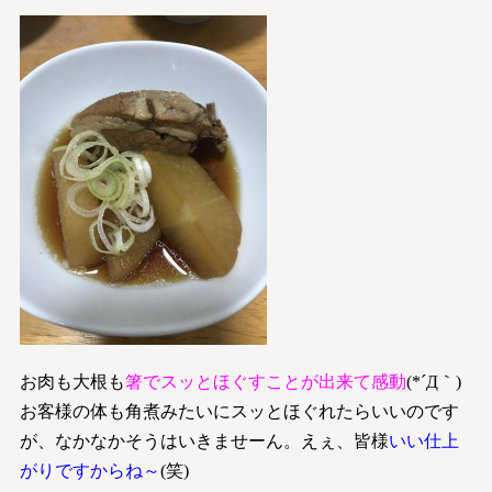
お肉も大根も
箸でスッとほぐすことが出来て感動
(*´Д｀)
お客様の体も角煮みたいにスッとほぐれたらいいのです
が、なかなかそうはいきませーん。えぇ、皆様
いい仕上
がりですからね～
(笑)