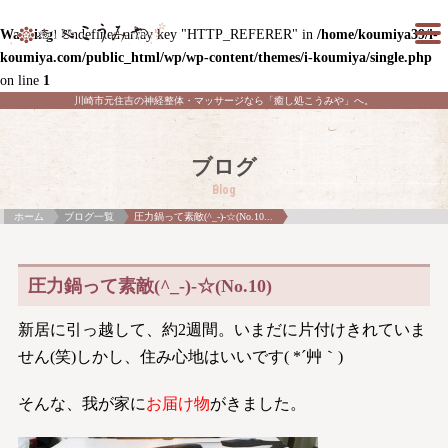
Warning
: Undefined array key "HTTP_REFERER" in
/home/koumiya39/i-
koumiya.com/public_html/wp/wp-content/themes/i-koumiya/single.php
on line
1
川崎市元住吉の神経整体・マッサージなら「癒し処こうみや」へ。
ブログ
Blog
ホーム
ブログ一覧
圧力鍋って素敵(^_-)-☆(No.10...
圧力鍋って素敵(^_-)-☆(No.10)
新居に引っ越して、約2週間。いまだに片付けきれていま
せん(笑)しかし、住み心地はいいです( *´艸｀)
そんな、我が家に
お届け物
がきました。