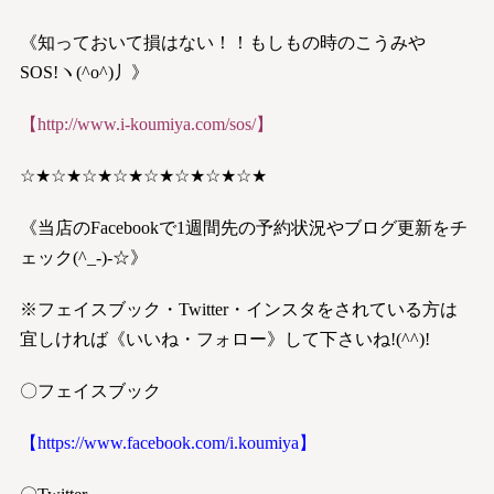
《知っておいて損はない！！もしもの時のこうみや
SOS!ヽ(^o^)丿》
【
http://www.i-koumiya.com/sos/
】
☆★☆★☆★☆★☆★☆★☆★☆★
《当店のFacebookで1週間先の予約状況やブログ更新をチ
ェック(^_-)-☆》
※フェイスブック・Twitter・インスタをされている方は
宜しければ《いいね・フォロー》して下さいね!(^^)!
〇フェイスブック
【
https://www.facebook.com/i.koumiya
】