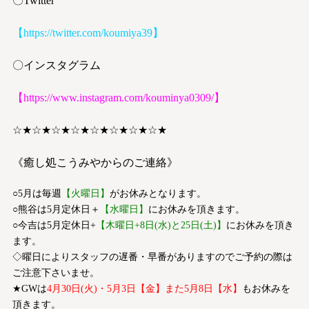
〇Twitter
【
https://twitter.com/koumiya39
】
〇インスタグラム
【
https://www.instagram.com/kouminya0309/
】
☆★☆★☆★☆★☆★☆★☆★☆★
《癒し処こうみやからのご連絡》
○5月は毎週
【火曜日】
がお休みとなります。
○熊谷は5月定休日＋
【水曜日】
にお休みを頂きます。
○今吉は5月定休日+
【木曜日+8日(水)と25日(土)】
にお休みを頂き
ます。
◇曜日によりスタッフの遅番・早番がありますのでご予約の際は
ご注意下さいませ。
★GWは
4月30日(火)・5月3日【金】また5月8日【水】
もお休みを
頂きます。