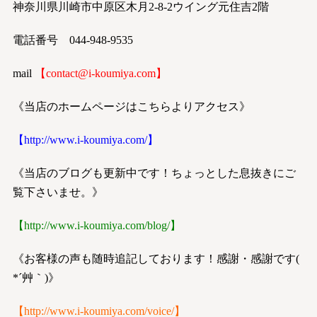
神奈川県川崎市中原区木月2-8-2ウイング元住吉2階
電話番号 044-948-9535
mail
【
contact@i-koumiya.com
】
《当店のホームページはこちらよりアクセス》
【
http://www.i-koumiya.com/
】
《当店のブログも更新中です！ちょっとした息抜きにご
覧下さいませ。》
【
http://www.i-koumiya.com/blog/
】
《お客様の声も随時追記しております！感謝・感謝です(
*´艸｀)》
【
http://www.i-koumiya.com/voice/
】