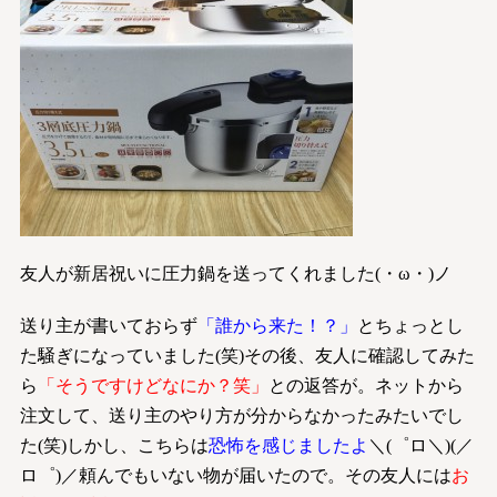
友人が新居祝いに圧力鍋を送ってくれました(・ω・)ノ
送り主が書いておらず
「誰から来た！？」
とちょっとし
た騒ぎになっていました(笑)その後、友人に確認してみた
ら
「そうですけどなにか？笑」
との返答が。ネットから
注文して、送り主のやり方が分からなかったみたいでし
た(笑)しかし、こちらは
恐怖を感じましたよ
＼(゜ロ＼)(／
ロ゜)／頼んでもいない物が届いたので。その友人には
お