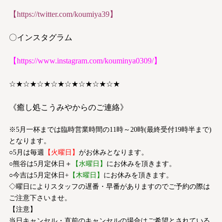
【
https://twitter.com/koumiya39
】
〇インスタグラム
【
https://www.instagram.com/kouminya0309/
】
☆★☆★☆★☆★☆★☆★☆★☆★
《癒し処こうみやからのご連絡》
※5月一杯までは臨時営業時間の11時～20時(最終受付19時半まで)
となります。
○5月は毎週
【火曜日】
がお休みとなります。
○熊谷は5月定休日＋
【水曜日】
にお休みを頂きます。
○今吉は5月定休日+
【木曜日】
にお休みを頂きます。
◇曜日によりスタッフの遅番・早番がありますのでご予約の際は
ご注意下さいませ。
【注意】
当日キャンセル・直前のキャンセルの場合はご希望とされている