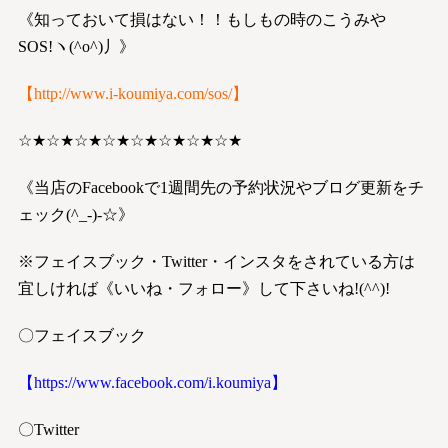
《知っておいて損はない！！もしもの時のこうみや
SOS!ヽ(^o^)丿》
【
http://www.i-koumiya.com/sos/
】
☆★☆★☆★☆★☆★☆★☆★☆★
《当店のFacebookで1週間先の予約状況やブログ更新をチ
ェック(^_-)-☆》
※フェイスブック・Twitter・インスタをされている方は
宜しければ《いいね・フォロー》して下さいね!(^^)!
〇フェイスブック
【https://www.facebook.com/i.koumiya】
〇Twitter