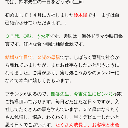
では、鈴木先生の一言をどうぞm(__)m
初めまして！４月に入社しました
鈴木瞳
です。まずは自
己紹介させていただきます。。
３？歳、O型、うお座
です。趣味は、海外ドラマや映画鑑
賞です。好きな食べ物は麺類全般です。
結婚６年目で、２児の母親
です。しばらく育児で社会か
ら離れていましたが、またお仕事をしたいと思うように
なりました。ご縁があり、癒し処こうみやのメンバーに
なれて本当に嬉しくおもいます。
ブランクがあるので、
熊谷先生、今吉先生にビシバシ
(笑)
ご指導頂いております。毎日どたばたな日々ですが、入
社してたくさんの事を学んでいます。３？歳になりたく
さん勉強し、悩み、わくわくし、早くデビューしたいと
思う日々でございます。
たくさん成長し、お客様と出会