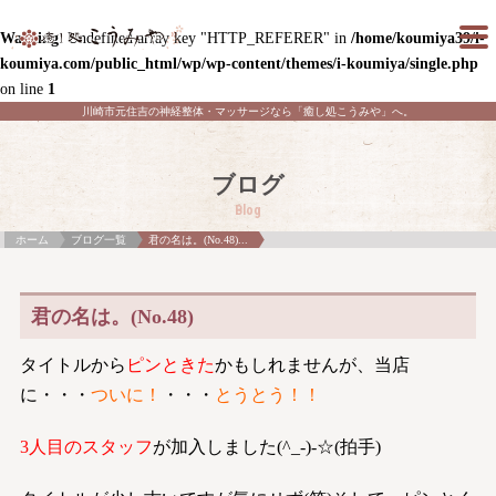
Warning
: Undefined array key "HTTP_REFERER" in
/home/koumiya39/i-
koumiya.com/public_html/wp/wp-content/themes/i-koumiya/single.php
on line
1
川崎市元住吉の神経整体・マッサージなら「癒し処こうみや」へ。
ブログ
Blog
ホーム
ブログ一覧
君の名は。(No.48)...
君の名は。(No.48)
タイトルから
ピンときた
かもしれませんが、当店
に・・・
ついに！
・・・
とうとう！！
3人目のスタッフ
が加入しました(^_-)-☆(拍手)