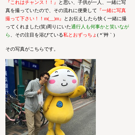
『これはチャンス！！』
と思い、子供が一人、一緒に写
真を撮っていたので、その流れに便乗して
『一緒に写真
撮って下さい！！m(__)m』
とお伝えしたら快く一緒に撮
ってくれました(笑)周りにいた
通行人も何事かと笑いなが
ら
、その注目を浴びている
私とおずっちょ
( *´艸｀)
その写真がこちらです。