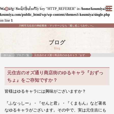
Warning
: Undefined array key "HTTP_REFERER" in
/home/koumiya39/i-
koumiya.com/public_html/wp/wp-content/themes/i-koumiya/single.php
on line
1
川崎市元住吉の神経整体・マッサージなら「癒し処こうみや」へ。
ブログ
Blog
ホーム
ブログ一覧
元住吉のオズ通り商店街のゆるキャラ『おず...
元住吉のオズ通り商店街のゆるキャラ『おずっ
ちょ』をご存知ですか？
皆様はゆるキャラには興味がございますか？
『ふなっしー』・『せんと君』・『くまもん』など著名
なゆるキャラがございます。その中で、実は元住吉にも