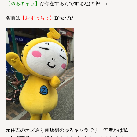
【ゆるキャラ】
が存在するんですよね( *´艸｀)
名前は
【おずっちょ】
Σ(･ω･ﾉ)ﾉ！
元住吉のオズ通り商店街のゆるキャラです。何者かは私