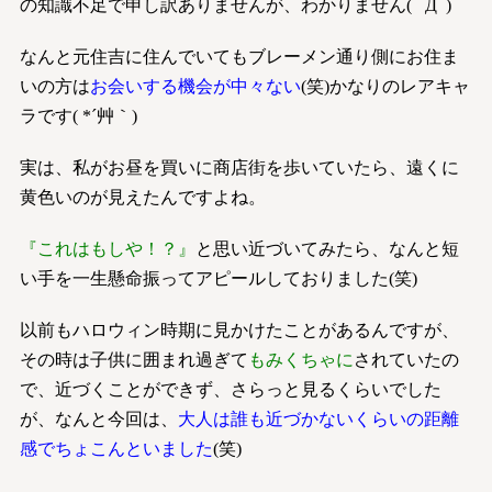
の知識不足で申し訳ありませんが、わかりません( ﾟДﾟ)
なんと元住吉に住んでいてもブレーメン通り側にお住ま
いの方は
お会いする機会が中々ない
(笑)かなりのレアキャ
ラです( *´艸｀)
実は、私がお昼を買いに商店街を歩いていたら、遠くに
黄色いのが見えたんですよね。
『これはもしや！？』
と思い近づいてみたら、なんと短
い手を一生懸命振ってアピールしておりました(笑)
以前もハロウィン時期に見かけたことがあるんですが、
その時は子供に囲まれ過ぎて
もみくちゃに
されていたの
で、近づくことができず、さらっと見るくらいでした
が、なんと今回は、
大人は誰も近づかないくらいの距離
感でちょこんといました
(笑)