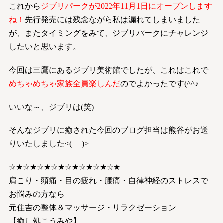
これから
ジブリパークが2022年11月1日にオープンします
ね！
先行発売には残念ながら私は漏れてしまいました
が、またタイミングをみて、ジブリパークにチャレンジ
したいと思います。
今回は三鷹にあるジブリ美術館でしたが、これはこれで
めちゃめちゃ家族全員楽しんだ
のでよかったです(^^♪
いいな～、ジブリは(笑)
そんなジブリに癒された今回のブログ担当は熊谷がお送
りいたしました<(_ _)>
☆★☆★☆★☆★☆★☆★☆★☆★
肩こり・頭痛・目の疲れ・腰痛・自律神経のストレスで
お悩みの方なら
元住吉の整体＆マッサージ・リラクゼーション
【癒し処こうみや】