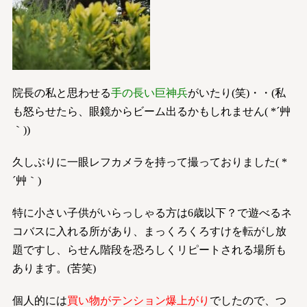
院長の私と思わせる
手の長い巨神兵
がいたり(笑)・・(私
も怒らせたら、眼鏡からビーム出るかもしれません( *´艸
｀))
久しぶりに一眼レフカメラを持って撮っておりました( *
´艸｀)
特に小さい子供がいらっしゃる方は6歳以下？で遊べるネ
コバスに入れる所があり、まっくろくろすけを転がし放
題ですし、らせん階段を恐ろしくリピートされる場所も
あります。(苦笑)
個人的には
買い物がテンション爆上がり
でしたので、つ