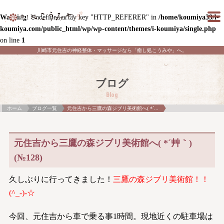
Warning
: Undefined array key "HTTP_REFERER" in
/home/koumiya39/i-
koumiya.com/public_html/wp/wp-content/themes/i-koumiya/single.php
on line
1
川崎市元住吉の神経整体・マッサージなら「癒し処こうみや」へ。
ブログ
Blog
ホーム
ブログ一覧
元住吉から三鷹の森ジブリ美術館へ( *´...
元住吉から三鷹の森ジブリ美術館へ( *´艸｀)
(№128)
久しぶりに行ってきました！
三鷹の森ジブリ美術館！！
(^_-)-☆
今回、元住吉から車で乗る事1時間。現地近くの駐車場は