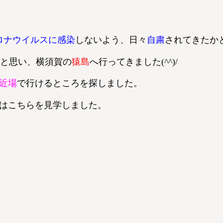
ロナウイルスに感染
しないよう、日々
自粛
されてきたか
;)！と思い、横須賀の
猿島
へ行ってきました(^^)/
近場
で行けるところを探しました。
はこちらを見学しました。