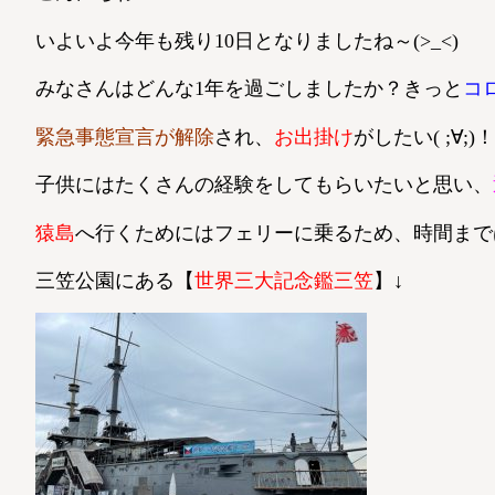
いよいよ今年も残り10日となりましたね～(>_<)
みなさんはどんな1年を過ごしましたか？きっと
コ
緊急事態宣言が解除
され、
お出掛け
がしたい( ;∀
子供にはたくさんの経験をしてもらいたいと思い、
猿島
へ行くためにはフェリーに乗るため、時間まで
三笠公園にある【
世界三大記念鑑三笠
】↓