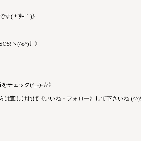
( *´艸｀)》
!ヽ(^o^)丿》
チェック(^_-)-☆》
る方は宜しければ《いいね・フォロー》して下さいね!(^^)