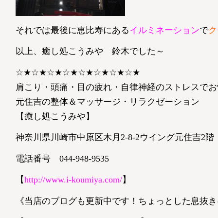
それでは最後に恵比寿にある
イルミネーション
で
ク
以上、癒し処こうみや 鈴木でした～
☆★☆★☆★☆★☆★☆★☆★☆★
肩こり・頭痛・目の疲れ・自律神経のストレスでお
元住吉の整体＆マッサージ・リラクゼーション
【癒し処こうみや】
神奈川県川崎市中原区木月2-8-2ウイング元住吉2階
電話番号 044-948-9535
【
http://www.i-koumiya.com/
】
《当店のブログも更新中です！ちょっとした息抜き