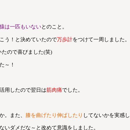
猿は一匹もいない
とのこと。
こう！と決めていたので
万歩計
をつけて一周しました。
たので喜びました(笑)
た～！
活用したので翌日は
筋肉痛
でした。
か。また、
膝を曲げたり伸ばしたり
してないかを実感し
ないダメだな～と改めて意識をしました。