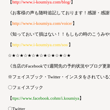
【
http://www.i-koumiya.com/blog/
】
《お客様の声も随時追記しております！感謝・感謝です
【
http://www.i-koumiya.com/voice/
】
《知っておいて損はない！！もしもの時のこうみやSOS
【
http://www.i-koumiya.com/sos/
】
☆★☆★☆★☆★☆★☆★☆★☆★
《当店のFacebookで1週間先の予約状況やブログ更新を
※フェイスブック・Twitter・インスタをされてい
〇フェイスブック
【
ttps://www.facebook.co
h
m/i.koumiya
】
〇Twitter