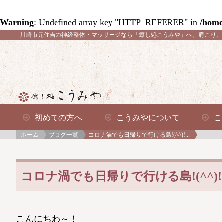
Warning
: Undefined array key "HTTP_REFERER" in
/home
川崎市元住吉の神経整体・マッサージなら「癒し処こうみや」へ。
肩こり、
初めての方へ
こうみやについて
こ
ホーム
ブログ一覧
コロナ渦でも日帰りで行ける島!(^^)!...
コロナ渦でも日帰りで行ける島!(^^)!(No
こんにちわ～！