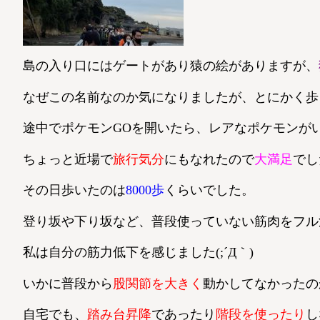
島の入り口にはゲートがあり猿の絵がありますが、
なぜこの名前なのか気になりましたが、とにかく歩
途中でポケモンGOを開いたら、レアなポケモンがい
ちょっと近場で
旅行気分
にもなれたので
大満足
でし
その日歩いたのは
8000歩
くらいでした。
登り坂や下り坂など、普段使っていない筋肉をフル
私は自分の筋力低下を感じました(;´Д｀)
いかに普段から
股関節を大きく
動かしてなかったの
自宅でも、
踏み台昇降
であったり
階段を使ったり
し