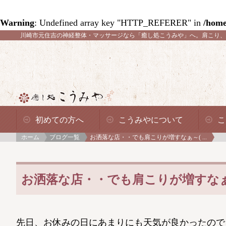
Warning
: Undefined array key "HTTP_REFERER" in
/home
川崎市元住吉の神経整体・マッサージなら「癒し処こうみや」へ。
肩こり、
初めての方へ
こうみやについて
こ
ホーム
ブログ一覧
お洒落な店・・でも肩こりが増すなぁ～( ...
お洒落な店・・でも肩こりが増すなぁ～(
先日、お休みの日にあまりにも天気が良かったので