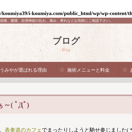
/koumiya39/i-koumiya.com/public_html/wp/wp-content/th
頭痛、腰痛、自律神経の乱れ、痛み、痺れなどお気軽にご相談下さい。
ブログ
Blog
うみやが選ばれる理由
施術メニューと料金
 ﾟДﾟ)
、
表参道のカフェ
でまったりしようと馳せ参じました( *