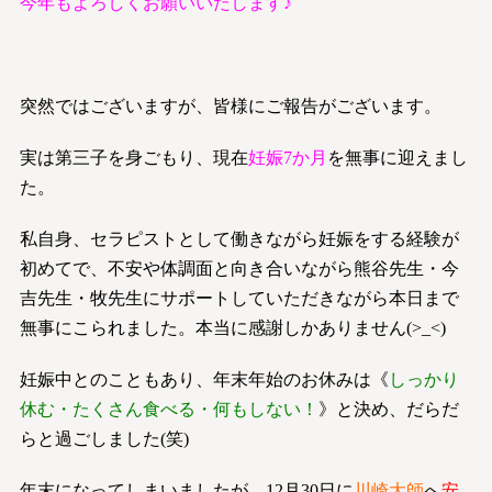
今年もよろしくお願いいたします♪
突然ではございますが、皆様にご報告がございます。
実は第三子を身ごもり、現在
妊娠7か月
を無事に迎えまし
た。
私自身、セラピストとして働きながら妊娠をする経験が
初めてで、不安や体調面と向き合いながら熊谷先生・今
吉先生・牧先生にサポートしていただきながら本日まで
無事にこられました。本当に感謝しかありません(>_<)
妊娠中とのこともあり、年末年始のお休みは《
しっかり
休む・たくさん食べる・何もしない！
》と決め、だらだ
らと過ごしました(笑)
年末になってしまいましたが、12月30日に
川崎大師
へ
安