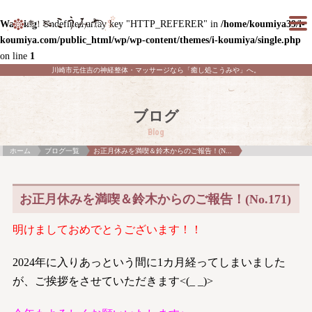
Warning
: Undefined array key "HTTP_REFERER" in
/home/koumiya39/i-
koumiya.com/public_html/wp/wp-content/themes/i-koumiya/single.php
on line
1
川崎市元住吉の神経整体・マッサージなら「癒し処こうみや」へ。
ブログ
Blog
ホーム
ブログ一覧
お正月休みを満喫＆鈴木からのご報告！(N...
お正月休みを満喫＆鈴木からのご報告！(No.171)
明けましておめでとうございます！！
2024年に入りあっという間に1カ月経ってしまいました
が、ご挨拶をさせていただきます<(_ _)>