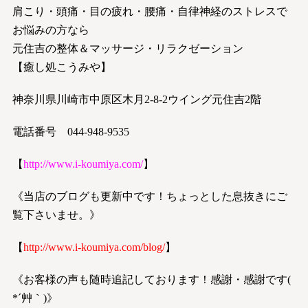
肩こり・頭痛・目の疲れ・腰痛・自律神経のストレスで
お悩みの方なら
元住吉の整体＆マッサージ・リラクゼーション
【癒し処こうみや】
神奈川県川崎市中原区木月2-8-2ウイング元住吉2階
電話番号 044-948-9535
【
http://www.i-koumiya.com/
】
《当店のブログも更新中です！ちょっとした息抜きにご
覧下さいませ。》
【
http://www.i-koumiya.com/blog/
】
《お客様の声も随時追記しております！感謝・感謝です(
*´艸｀)》