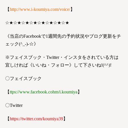
【
http://www.i-koumiya.com/voice/
】
☆★☆★☆★☆★☆★☆★☆★☆★
《当店のFacebookで1週間先の予約状況やブログ更新をチ
ェック(^_-)-☆》
※フェイスブック・Twitter・インスタをされている方は
宜しければ《いいね・フォロー》して下さいね!(^^)!
〇フェイスブック
【
ttps://www.facebook.co
h
m/i.koumiya
】
〇Twitter
【
https://twitter.com/koumiya39
】