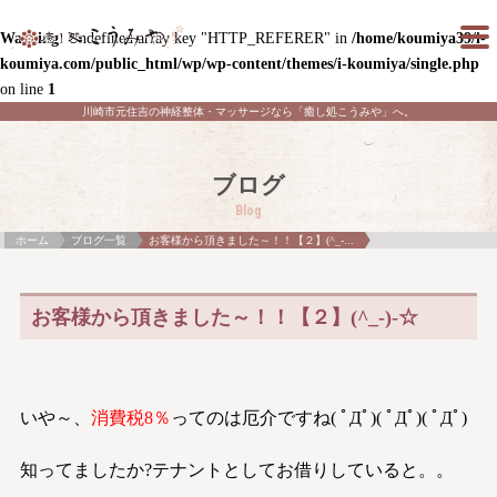
Warning
: Undefined array key "HTTP_REFERER" in
/home/koumiya39/i-
koumiya.com/public_html/wp/wp-content/themes/i-koumiya/single.php
on line
1
川崎市元住吉の神経整体・マッサージなら「癒し処こうみや」へ。
ブログ
Blog
ホーム
ブログ一覧
お客様から頂きました～！！【２】(^_-...
お客様から頂きました～！！【２】(^_-)-☆
いや～、
消費税8％
ってのは厄介ですね( ﾟДﾟ)( ﾟДﾟ)( ﾟДﾟ)
知ってましたか?テナントとしてお借りしていると。。