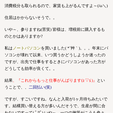
消費税分も取られるので、家賃も上がるんですよ～(/ω＼)
住居はかからないそうで。。
いや～、参りますね(苦笑) 皆様は、増税前に購入するも
のとかはありますか?
私は
ノートパソコン
を買いました( *´艸｀)。。。年末にパ
ソコンが壊れて以来、いつ買うかどうしようか迷ったの
ですが、出先で仕事をするときにパソコンがあった方が
どうしても効率が良くて。。
結果
、『これからもっと仕事がんばります(≧▽≦)』
とい
うことで、、
二回払い(笑)
ですが、すごいですね。なんと入荷が1ヶ月待ちみたいで
す。結構買い替える方が多いんだそうで、生産が間に合
わないですって( ﾟДﾟ) いや～、一つの施策がこうも色々