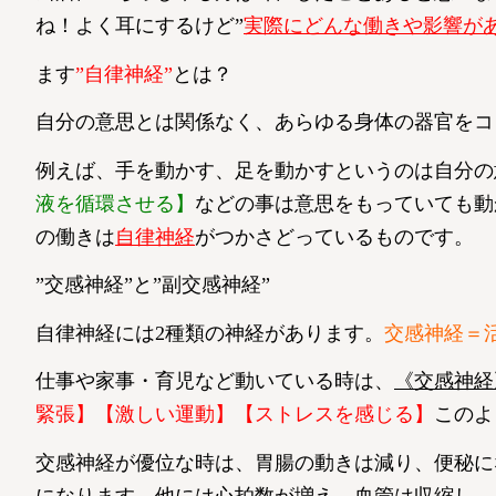
ね！よく耳にするけど”
実際にどんな働きや影響が
ます
”自律神経”
とは？
自分の意思とは関係なく、あらゆる身体の器官をコ
例えば、手を動かす、足を動かすというのは自分の
液を循環させる】
などの事は意思をもっていても動
の働きは
自律神経
がつかさどっているものです。
”交感神経”と”副交感神経”
自律神経には2種類の神経があります。
交感神経＝
仕事や家事・育児など動いている時は、
《交感神経
緊張】【激しい運動】【ストレスを感じる】
このよ
交感神経が優位な時は、胃腸の動きは減り、便秘に
になります。他には心拍数が増え、血管は収縮し、