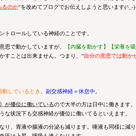
あるのか
”を改めてブログでお伝えしようと思います(^_-)
ントロールしている神経のことです。
意思で動かしていますが、
【内臓を動かす】【栄養を吸
かすことは出来ません。つまり、”
自分の意思では動か
活動しているとき
、
副交感神経＝休息中
。
》が優位に働いている
ので大半の方は日中に働きます。
うな状況下も交感神経が優位に働いてるといえます。
なり、胃液や腸液の分泌も減ります。唾液も同様に減り
血圧は上昇、呼吸も速くなります。