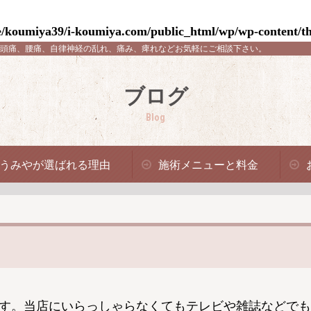
/koumiya39/i-koumiya.com/public_html/wp/wp-content/th
頭痛、腰痛、自律神経の乱れ、痛み、痺れなどお気軽にご相談下さい。
ブログ
Blog
うみやが選ばれる理由
施術メニューと料金
す。当店にいらっしゃらなくてもテレビや雑誌などでも