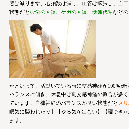
感は減ります。心拍数は減り、血管は拡張し、血圧
状態だと
疲労の回復
、
ケガの回復
、
新陳代謝
などの
かといって、活動いている時に交感神経が100％優
バランスに傾き、休息中は副交感神経の割合が多く
ています。自律神経のバランスが良い状態だと
メリ
眠気に襲われたり】【やる気が出ない】【寝つきが
ます。