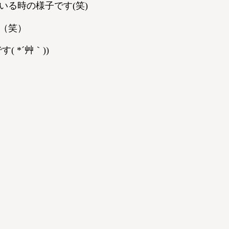
る時の様子です(笑)
（笑）
 *´艸｀))