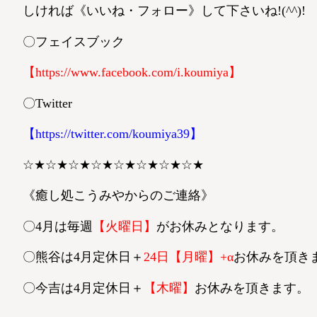
しければ《いいね・フォロー》して下さいね!(^^)!
〇フェイスブック
【
https://www.facebook.com/i.koumiya
】
〇Twitter
【
https://twitter.com/koumiya39
】
☆★☆★☆★☆★☆★☆★☆★☆★
《癒し処こうみやからのご連絡》
〇4月は毎週
【火曜日】
がお休みとなります。
〇熊谷は4月定休日＋
24日【月曜】+α
お休みを頂き
〇今吉は4月定休日＋
【木曜】
お休みを頂きます。