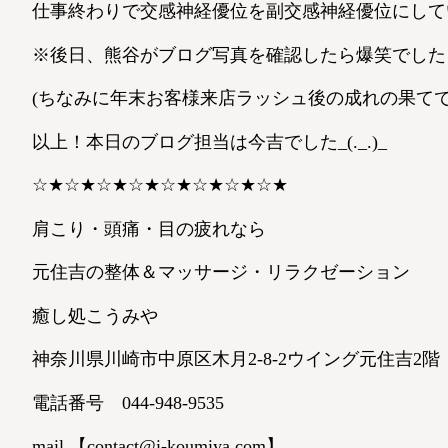
仕事終わりで交感神経優位を副交感神経優位にしてい
※後日、熊谷がブログ写真を確認したら爆笑でした
(ちなみに年末お客様来店ラッシュ後の成れの果てです(
以上！本日のブログ担当は今吉でした_(._.)_
☆★☆★☆★☆★☆★☆★☆★☆★
肩こり・頭痛・目の疲れなら
元住吉の整体＆マッサージ・リラクゼーション
癒し処こうみや
神奈川県川崎市中原区木月2-8-2ウイング元住吉2階
電話番号 044-948-9535
mail 【contact@i-koumiya.com】