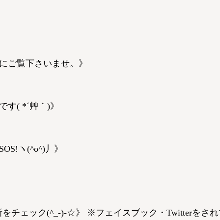
にご覧下さいませ。》
( *´艸｀)》
!ヽ(^o^)丿》
をチェック(^_-)-☆》 ※フェイスブック・Twitterを