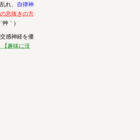
乱れ、
自律神
の息抜きの方
艸｀)
交感神経を優
】【趣味に没