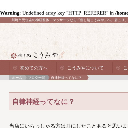
Warning
: Undefined array key "HTTP_REFERER" in
/home
川崎市元住吉の神経整体・マッサージなら「癒し処こうみや」へ。
肩こり、
初めての方へ
こうみやについて
こ
ホーム
ブログ一覧
自律神経ってなに？...
自律神経ってなに？
当店にいらっしゃる方は耳にしたことあると思いま