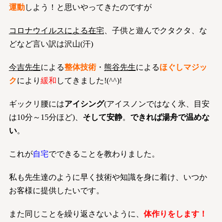
運動
しよう！と思いやってきたのですが
コロナウイルスによる在宅
、子供と遊んでクタクタ、な
どなど言い訳は沢山(汗)
今吉先生
による
整体技術
・
熊谷先生
による
ほぐしマジッ
ク
により
緩和
してきました!(^^)!
ギックリ腰には
アイシング
(アイスノンではなく氷、目安
は10分～15分ほど)、
そして安静
。
できれば湯舟で温めな
い
。
これが
自宅
でできることを教わりました。
私も先生達のように早く技術や知識を身に着け、いつか
お客様に提供したいです。
また同じことを繰り返さないように、
体作りをします！