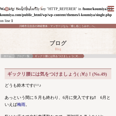
Warning
: Undefined array key "HTTP_REFERER" in
/home/koumiya39/i-
koumiya.com/public_html/wp/wp-content/themes/i-koumiya/single.php
on line
1
川崎市元住吉の神経整体・マッサージなら「癒し処こうみや」へ。
ブログ
Blog
ホーム
ブログ一覧
ギックリ腰には気をつけましょう( ;∀;...
ギックリ腰には気をつけましょう( ;∀;)！(No.49)
どうも鈴木です(^^♪
あっという間に５月も終わり、6月に突入ですね‼ 6月と
いえば
梅雨
。