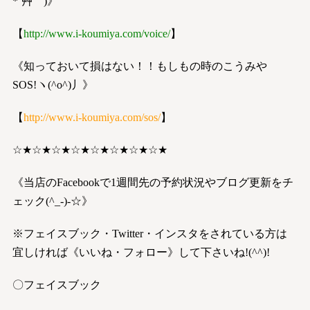
*´艸｀)》
【
http://www.i-koumiya.com/voice/
】
《知っておいて損はない！！もしもの時のこうみや
SOS!ヽ(^o^)丿》
【
http://www.i-koumiya.com/sos/
】
☆★☆★☆★☆★☆★☆★☆★☆★
《当店のFacebookで1週間先の予約状況やブログ更新をチ
ェック(^_-)-☆》
※フェイスブック・Twitter・インスタをされている方は
宜しければ《いいね・フォロー》して下さいね!(^^)!
〇フェイスブック