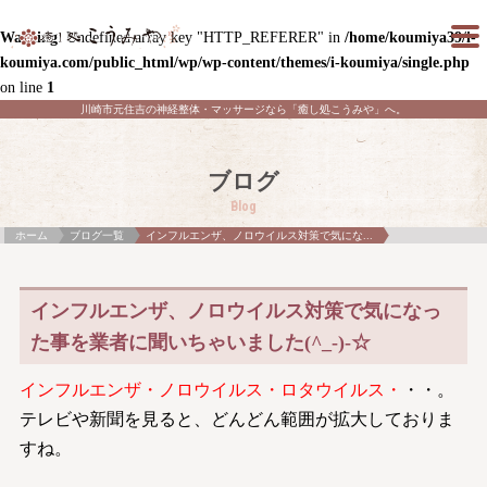
Warning
: Undefined array key "HTTP_REFERER" in
/home/koumiya39/i-
koumiya.com/public_html/wp/wp-content/themes/i-koumiya/single.php
on line
1
川崎市元住吉の神経整体・マッサージなら「癒し処こうみや」へ。
ブログ
Blog
ホーム
ブログ一覧
インフルエンザ、ノロウイルス対策で気にな...
インフルエンザ、ノロウイルス対策で気になっ
た事を業者に聞いちゃいました(^_-)-☆
インフルエンザ・ノロウイルス・ロタウイルス・
・・。
テレビや新聞を見ると、どんどん範囲が拡大しておりま
すね。