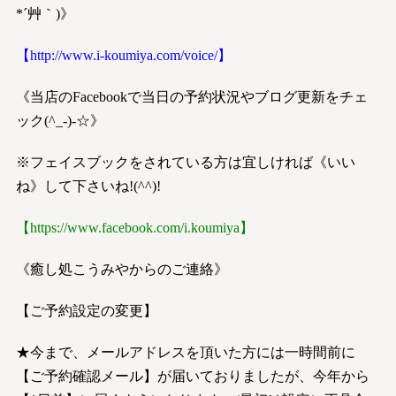
*´艸｀)》
【
http://www.i-koumiya.com/voice/
】
《当店のFacebookで当日の予約状況やブログ更新をチェ
ック(^_-)-☆》
※フェイスブックをされている方は宜しければ《いい
ね》して下さいね!(^^)!
【
https://www.facebook.com/i.koumiya
】
《癒し処こうみやからのご連絡》
【ご予約設定の変更】
★今まで、メールアドレスを頂いた方には一時間前に
【ご予約確認メール】が届いておりましたが、今年から