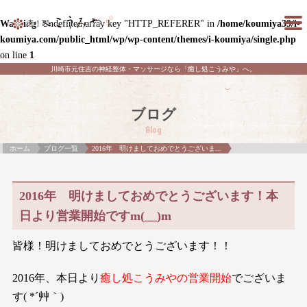
Warning
: Undefined array key "HTTP_REFERER" in
/home/koumiya39/i-
koumiya.com/public_html/wp/wp-content/themes/i-koumiya/single.php
on line
1
川崎市元住吉の神経整体・マッサージなら「癒し処こうみや」へ。
ブログ
Blog
ホーム
ブログ一覧
2016年 明けましておめでとうございま...
2016年 明けましておめでとうございます！本
日より営業開始ですm(__)m
皆様！明けましておめでとうございます！！
2016年、本日より
癒し処こうみやの営業開始
でございま
す( *´艸｀)